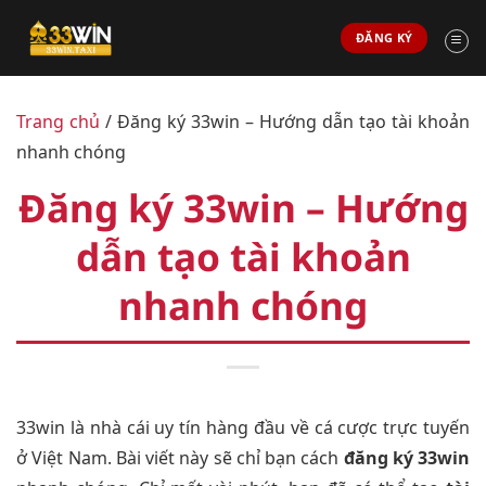
Chuyển
ĐĂNG KÝ
đến
nội
dung
Trang chủ
/
Đăng ký 33win – Hướng dẫn tạo tài khoản
nhanh chóng
Đăng ký 33win – Hướng
dẫn tạo tài khoản
nhanh chóng
33win là nhà cái uy tín hàng đầu về cá cược trực tuyến
ở Việt Nam. Bài viết này sẽ chỉ bạn cách
đăng ký 33win