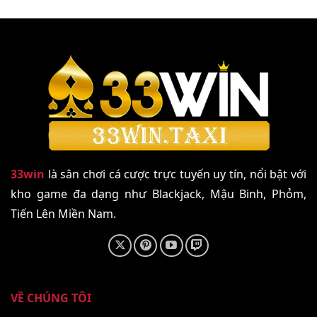
33win
là sân chơi cá cược trực tuyến uy tín, nổi bật với
kho game đa dạng như Blackjack, Mậu Binh, Phỏm,
Tiến Lên Miền Nam.
VỀ CHÚNG TÔI