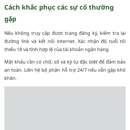
Cách khắc phục các sự cố thường
gặp
Nếu không truy cập được trang đăng ký, kiểm tra lại
đường link và kết nối internet. Xác nhận độ tuổi tối
thiểu 18 và tính hợp lệ của tài khoản ngân hàng.
Mật khẩu cần có chữ, số và ký tự đặc biệt để đảm bảo
an toàn. Liên hệ bộ phận hỗ trợ 24/7 nếu vẫn gặp khó
khăn.