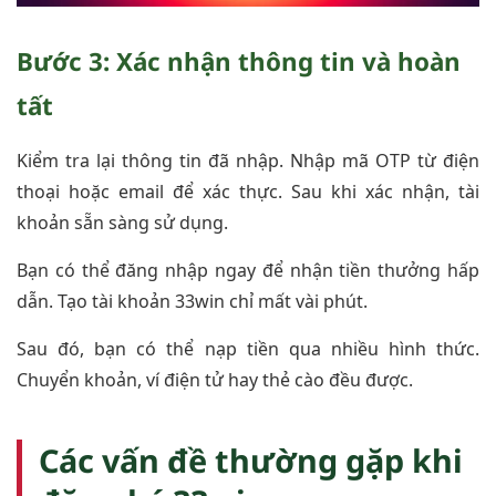
Bước 3: Xác nhận thông tin và hoàn
tất
Kiểm tra lại thông tin đã nhập. Nhập mã OTP từ điện
thoại hoặc email để xác thực. Sau khi xác nhận, tài
khoản sẵn sàng sử dụng.
Bạn có thể đăng nhập ngay để nhận tiền thưởng hấp
dẫn. Tạo tài khoản 33win chỉ mất vài phút.
Sau đó, bạn có thể nạp tiền qua nhiều hình thức.
Chuyển khoản, ví điện tử hay thẻ cào đều được.
Các vấn đề thường gặp khi