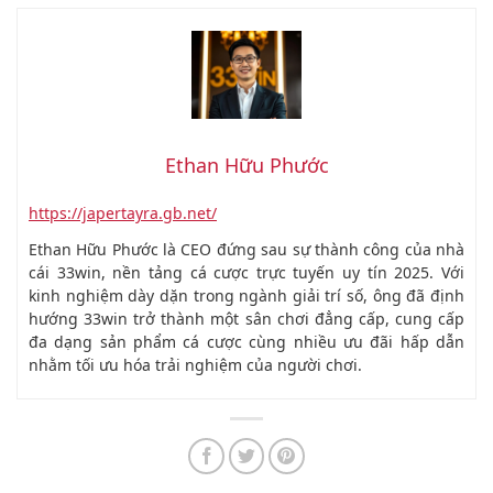
Ethan Hữu Phước
https://japertayra.gb.net/
Ethan Hữu Phước là CEO đứng sau sự thành công của nhà
cái 33win, nền tảng cá cược trực tuyến uy tín 2025. Với
kinh nghiệm dày dặn trong ngành giải trí số, ông đã định
hướng 33win trở thành một sân chơi đẳng cấp, cung cấp
đa dạng sản phẩm cá cược cùng nhiều ưu đãi hấp dẫn
nhằm tối ưu hóa trải nghiệm của người chơi.