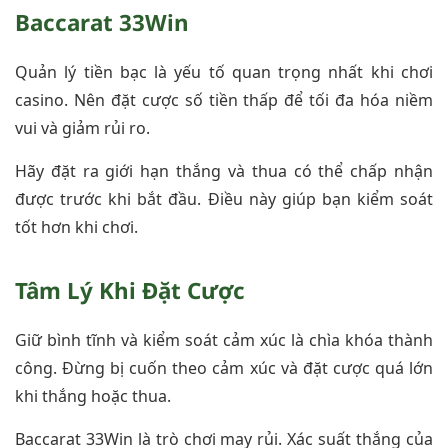
Baccarat 33Win
Quản lý tiền bạc là yếu tố quan trọng nhất khi chơi
casino. Nên đặt cược số tiền thấp để tối đa hóa niềm
vui và giảm rủi ro.
Hãy đặt ra giới hạn thắng và thua có thể chấp nhận
được trước khi bắt đầu. Điều này giúp bạn kiểm soát
tốt hơn khi chơi.
Tâm Lý Khi Đặt Cược
Giữ bình tĩnh và kiểm soát cảm xúc là chìa khóa thành
công. Đừng bị cuốn theo cảm xúc và đặt cược quá lớn
khi thắng hoặc thua.
Baccarat 33Win là trò chơi may rủi. Xác suất thắng của