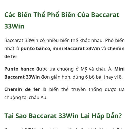
Các Biến Thể Phổ Biến Của Baccarat
33Win
Baccarat 33Win có nhiều biến thể khác nhau. Phổ biến
nhất là
punto banco
,
mini Baccarat 33Win
và
chemin
de fer
.
Punto banco
được ưa chuộng ở Mỹ và châu Á.
Mini
Baccarat 33Win
đơn giản hơn, dùng 6 bộ bài thay vì 8.
Chemin de fer
là biến thể truyền thống được ưa
chuộng tại châu Âu.
Tại Sao Baccarat 33Win Lại Hấp Dẫn?