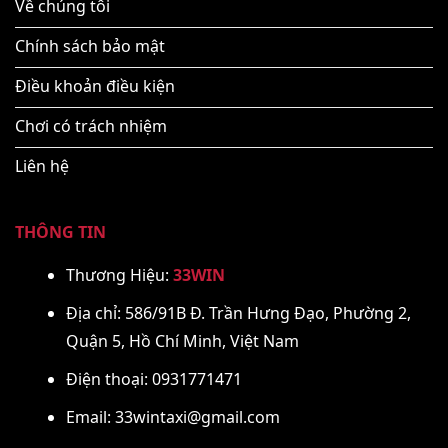
Về chúng tôi
Chính sách bảo mật
Điều khoản điều kiện
Chơi có trách nhiệm
Liên hệ
THÔNG TIN
Thương Hiệu:
33WIN
Địa chỉ: 586/91B Đ. Trần Hưng Đạo, Phường 2,
Quận 5, Hồ Chí Minh, Việt Nam
Điện thoại: 0931771471
Email:
33wintaxi@gmail.com