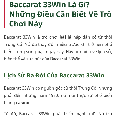
Baccarat 33Win Là Gì?
Những Điều Cần Biết Về Trò
Chơi Này
Baccarat 33Win là trò chơi
bài lá
hấp dẫn có từ thời
Trung Cổ. Nó đã thay đổi nhiều trước khi trở nên phổ
biến trong sòng bạc ngày nay. Hãy tìm hiểu về lịch sử,
biến thể và sức hút của Baccarat 33Win.
Lịch Sử Ra Đời Của Baccarat 33Win
Baccarat 33Win có nguồn gốc từ thời Trung Cổ. Nhưng
phải đến những năm 1950, nó mới thực sự phổ biến
trong
casino
.
Từ đó, Baccarat 33Win phát triển mạnh mẽ. Nó trở