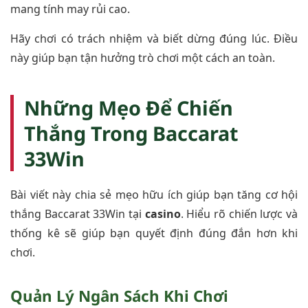
mang tính may rủi cao.
Hãy chơi có trách nhiệm và biết dừng đúng lúc. Điều
này giúp bạn tận hưởng trò chơi một cách an toàn.
Những Mẹo Để Chiến
Thắng Trong Baccarat
33Win
Bài viết này chia sẻ mẹo hữu ích giúp bạn tăng cơ hội
thắng Baccarat 33Win tại
casino
. Hiểu rõ chiến lược và
thống kê sẽ giúp bạn quyết định đúng đắn hơn khi
chơi.
Quản Lý Ngân Sách Khi Chơi