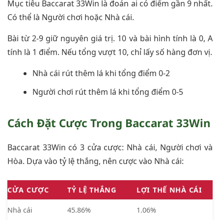
Mục tiêu Baccarat 33Win là đoán ai có điểm gần 9 nhất.
Có thể là Người chơi hoặc Nhà cái.
Bài từ 2-9 giữ nguyên giá trị. 10 và bài hình tính là 0, A
tính là 1 điểm. Nếu tổng vượt 10, chỉ lấy số hàng đơn vị.
Nhà cái rút thêm lá khi tổng điểm 0-2
Người chơi rút thêm lá khi tổng điểm 0-5
Cách Đặt Cược Trong Baccarat 33Win
Baccarat 33Win có 3 cửa cược: Nhà cái, Người chơi và
Hòa. Dựa vào tỷ lệ thắng, nên cược vào Nhà cái:
CỬA CƯỢC
TỶ LỆ THẮNG
LỢI THẾ NHÀ CÁI
Nhà cái
45.86%
1.06%